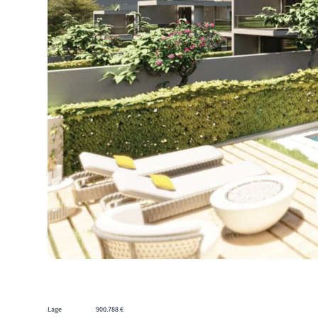
Lage
900.788 €