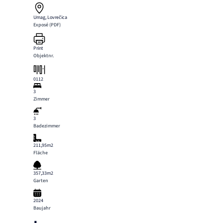
Umag, Lovrečica
Exposé (PDF)
Print
Objektnr.
0112
3
Zimmer
3
Badezimmer
211,95m2
Fläche
357,33m2
Garten
2024
Baujahr