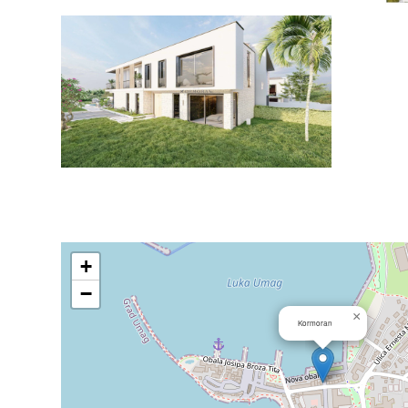
+
−
×
Kormoran