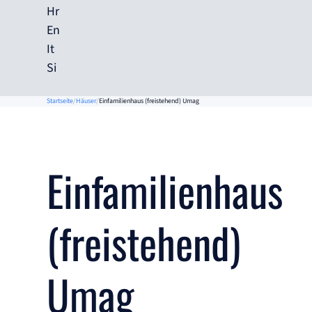
Hr
En
It
Si
Startseite
Häuser
Einfamilienhaus (freistehend) Umag
Einfamilienhaus
(freistehend)
Umag