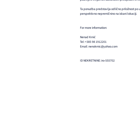
Ta ponudba predstavlja odlično priložnost po ug
perspektivno nepremičnino na iskani lokaciji.
For more information:
Nenad Krnić
Tel: +385 98 1912201
Email: nenokrnic@yahoo.com
ID NEKRETNINE: iro-555702