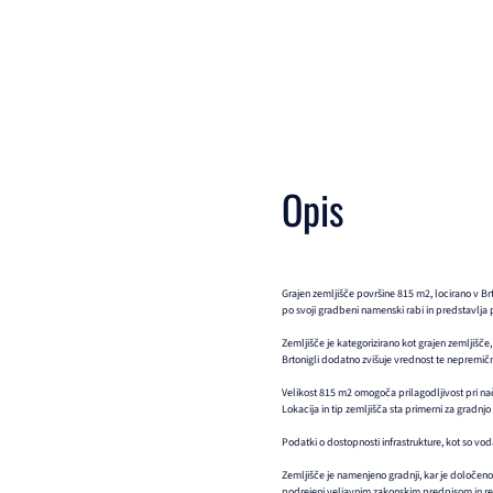
Opis
Grajen zemljišče površine 815 m2, locirano v Brt
po svoji gradbeni namenski rabi in predstavlja 
Zemljišče je kategorizirano kot grajen zemljišče
Brtonigli dodatno zvišuje vrednost te nepremičn
Velikost 815 m2 omogoča prilagodljivost pri nač
Lokacija in tip zemljišča sta primerni za gradn
Podatki o dostopnosti infrastrukture, kot so voda
Zemljišče je namenjeno gradnji, kar je določeno
podrejeni veljavnim zakonskim predpisom in r