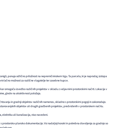
onigli, ponuja odlično priložnost na nepremičninskem trgu. Ta parcela, ki je naprodaj, izstopa
privlačno možnost za različne vlagatelje ter zasebne kupce.
, kar omogoča izvedbo različnih projektov v skladu z veljavnimi prostorskimi načrti. Lokacija v
ine, glede na atraktivnost položaja.
rtovanju in gradnji objektov različnih namenov, skladno s prostorskimi pogoji in zakonodajo.
jo stanovanjskih objektov ali drugih gradbenih projektov, predvidenih v prostorskem načrtu.
, elektrika ali kanalizacija, niso navedeni.
 s prostorsko-plansko dokumentacijo. Vsi nadaljnji koraki in potrebna dovoljenja za gradnjo so
egulativam.