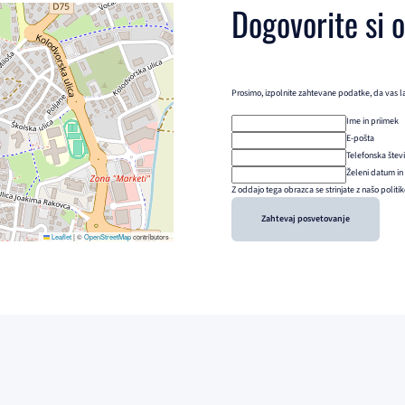
Dogovorite si 
Prosimo, izpolnite zahtevane podatke, da vas l
Ime in priimek
E-pošta
Telefonska štev
Želeni datum in
Z oddajo tega obrazca se strinjate z našo politi
Zahtevaj posvetovanje
Leaflet
|
©
OpenStreetMap
contributors