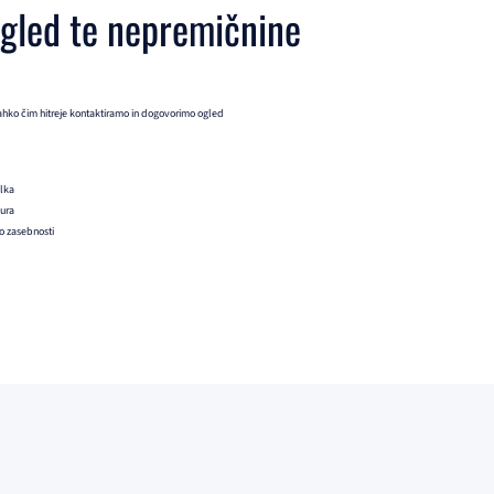
ogled te nepremičnine
ahko čim hitreje kontaktiramo in dogovorimo ogled
ilka
 ura
ko zasebnosti