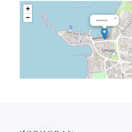
+
−
×
Kormoran