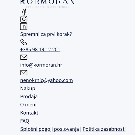
Spremni za prvi korak?
+385 98 19 12 201
info@kormoran.hr
nenokrnic@yahoo.com
Nakup
Prodaja
O meni
Kontakt
FAQ
Splošni pogoji poslovanja
|
Politika zasebnosti