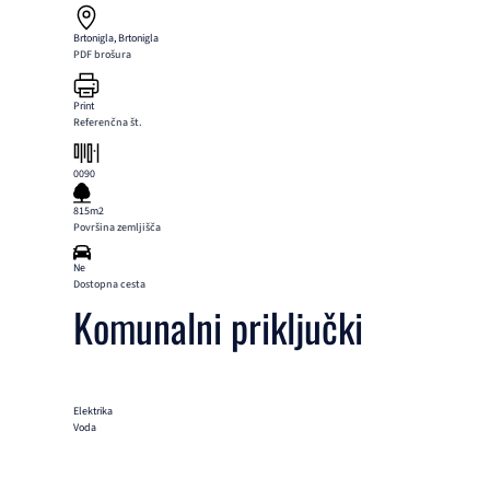
Brtonigla, Brtonigla
PDF brošura
Print
Referenčna št.
0090
815m2
Površina zemljišča
Ne
Dostopna cesta
Komunalni priključki
Elektrika
Voda