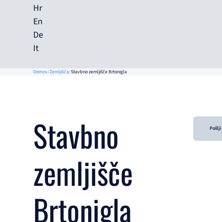
Hr
En
De
It
Domov
Zemljišča
Stavbno zemljišče Brtonigla
Stavbno
Pošlj
zemljišče
Brtonigla