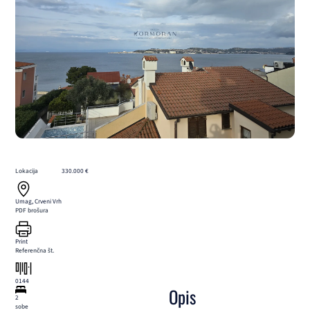
Lokacija
330.000 €
Umag, Crveni Vrh
PDF brošura
Print
Referenčna št.
0144
Opis
2
sobe