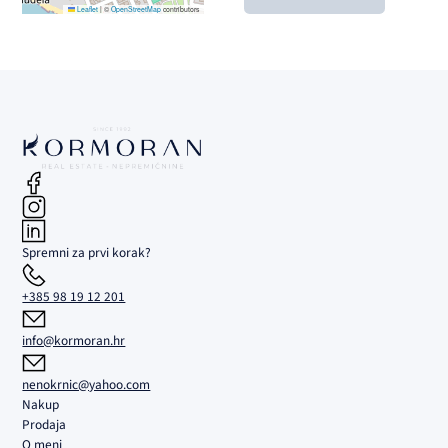
Leaflet
|
©
OpenStreetMap
contributors
Spremni za prvi korak?
+385 98 19 12 201
info@kormoran.hr
nenokrnic@yahoo.com
Nakup
Prodaja
O meni