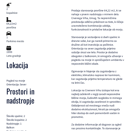
2
Prodaja stanovanja površine 64,22 m2, ki se
kopalnice
nahaja v prvem nadstropju v mirnem delu
Crvenega Vrha, Umag. Ta nepremičnina
predstavlja odlično priložnost za tiste, ki iščejo
64,22m2
uravnoteženo kombinacijo udobja,
površina
funkcionalnosti in privlačne lokacije ob morju.
Stanovanje je sestavljeno iz dveh spalnic in
1
dnevne sobe, kar ga naredi primerno za
Parkirno mesto
družine ali kot investicijo za počitnice.
Orientacija na sever zagotavlja prijetno
1999
vzdušje skozi vse leto. Prostor je dodatno
Leto gradnje
obogaten z balkonom, ki omogoča uživanje v
pogledu na morje in sproščujočem ambientu v
Lokacija
neposredni bližini obale.
Ogrevanje in hlajenje sta zagotovljena z
elektriko, klimatsko napravo ter kaminom,
kar zagotavlja prijetno temperaturo ne glede
Pogled na morje
na letni čas.
Orientacija: Sever
Prostori in
Lokacija na Crvenem Vrhu izstopa kot ena
najbolj zaželenih v regiji zaradi neposredne
nadstropje
bližine morja, čudovitih razgledov in mirnega
okolja, ki zagotavlja zasebnost in sprostitev.
Oddaljenost od mestnega vrveža nudi
dodatno ekskluzivnost, hkrati pa omogoča
hiter dostop do vseh pomembnih vsebin in
Število spalnic: 2
prometnic.
Število kopalnic: 2
Nadstropje: 1
Za dodatne informacije ali dogovor za ogled
Balkon
nas prosimo kontaktirajte. To stanovanje je