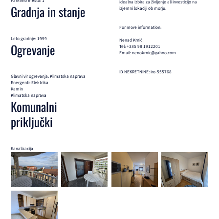
Parkirno mesto: 1
idealna izbira za življenje ali investicijo na
Gradnja in stanje
izjemni lokaciji ob morju.
For more information:
Leto gradnje: 1999
Nenad Krnić
Ogrevanje
Tel: +385 98 1912201
Email: nenokrnic@yahoo.com
ID NEKRETNINE: iro-555768
Glavni vir ogrevanja: Klimatska naprava
Energenti: Elektrika
Kamin
Klimatska naprava
Komunalni
priključki
Kanalizacija