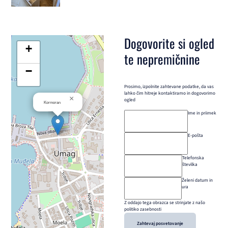
Dogovorite si ogled
+
te nepremičnine
−
Prosimo, izpolnite zahtevane podatke, da vas
lahko čim hitreje kontaktiramo in dogovorimo
×
ogled
Kormoran
Ime in priimek
E-pošta
Telefonska
številka
Želeni datum in
ura
Z oddajo tega obrazca se strinjate z našo
politiko zasebnosti
Zahtevaj posvetovanje