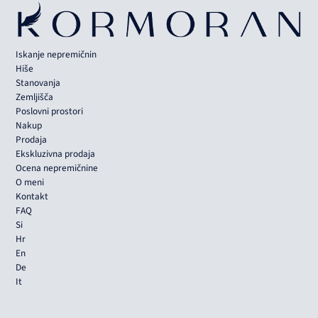
Iskanje nepremičnin
Hiše
Stanovanja
Zemljišča
Poslovni prostori
Nakup
Prodaja
Ekskluzivna prodaja
Ocena nepremičnine
O meni
Kontakt
FAQ
Si
Hr
En
De
It