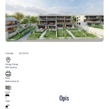
Lokacija
611.915 €
Umag, Umag
PDF brošura
Print
Referenčna št.
0113
Opis
2
sobe