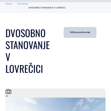
Domov
Stanovanja
DVOSOBNO STANOVANJE V LOVREČICI
DVOSOBNO
Pošlji povpraševanje
STANOVANJE
V
LOVREČICI
13