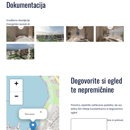
Dokumentacija
Gradbeno dovoljenje
Energetski razred: A+
Dogovorite si ogled
+
te nepremičnine
−
Prosimo, izpolnite zahtevane podatke, da vas
lahko čim hitreje kontaktiramo in dogovorimo
×
ogled
Kormoran
Ime in priimek