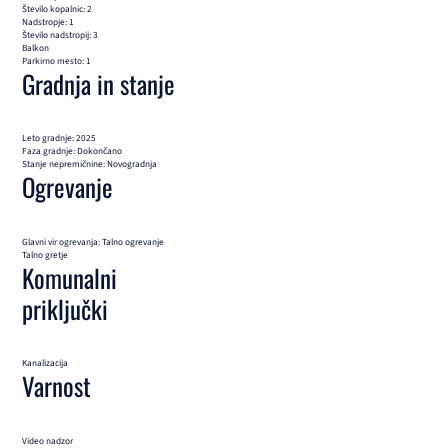
Število kopalnic: 2
Nadstropje: 1
Število nadstropij: 3
Balkon
Parkirno mesto: 1
Gradnja in stanje
Leto gradnje: 2025
Faza gradnje: Dokončano
Stanje nepremičnine: Novogradnja
Ogrevanje
Glavni vir ogrevanja: Talno ogrevanje
Talno gretje
Komunalni
priključki
Kanalizacija
Varnost
Video nadzor