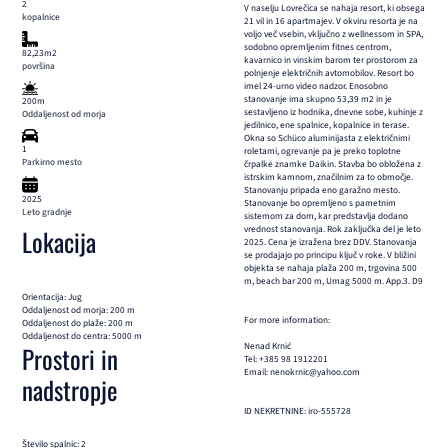
2
V naselju Lovrečica se nahaja resort, ki obsega
kopalnice
21 vil in 16 apartmajev. V okviru resorta je na
voljo več vsebin, vključno z wellnessom in SPA,
sodobno opremljenim fitnes centrom,
82,23m2
kavarnico in vinskim barom ter prostorom za
površina
polnjenje električnih avtomobilov. Resort bo
imel 24-urno video nadzor. Enosobno
stanovanje ima skupno 53,39 m2 in je
200m
sestavljeno iz hodnika, dnevne sobe, kuhinje z
Oddaljenost od morja
jedilnico, ene spalnice, kopalnice in terase.
Okna so Schüco aluminijasta z električnimi
1
roletami, ogrevanje pa je preko toplotne
Parkirno mesto
črpalke znamke Daikin. Stavba bo obložena z
istrskim kamnom, značilnim za to območje.
Stanovanju pripada eno garažno mesto.
2025
Stanovanje bo opremljeno s pametnim
Leto gradnje
sistemom za dom, kar predstavlja dodano
vrednost stanovanja. Rok zaključka del je leto
Lokacija
2025. Cena je izražena brez DDV. Stanovanja
se prodajajo po principu ključ v roke. V bližini
objekta se nahaja plaža 200 m, trgovina 500
m, beach bar 200 m, Umag 5000 m. App.3. D9
Orientacija: Jug
Oddaljenost od morja: 200 m
For more information:
Oddaljenost do plaže: 200 m
Oddaljenost do centra: 5000 m
Nenad Krnić
Prostori in
Tel: +385 98 1912201
Email: nenokrnic@yahoo.com
nadstropje
ID NEKRETNINE: iro-555728
Število spalnic: 2