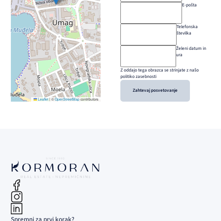
E-pošta
Telefonska
številka
Želeni datum in
ura
Z oddajo tega obrazca se strinjate z našo
politiko zasebnosti
Zahtevaj posvetovanje
Leaflet
|
©
OpenStreetMap
contributors
Spremni za prvi korak?