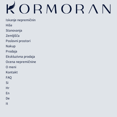
Iskanje nepremičnin
Hiše
Stanovanja
Zemljišča
Poslovni prostori
Nakup
Prodaja
Ekskluzivna prodaja
Ocena nepremičnine
O meni
Kontakt
FAQ
Si
Hr
En
De
It