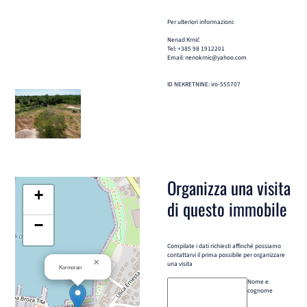
Per ulteriori informazioni:
Nenad Krnić
Tel: +385 98 1912201
Email: nenokrnic@yahoo.com
ID NEKRETNINE: iro-555707
Organizza una visita
+
di questo immobile
−
Compilate i dati richiesti affinché possiamo
contattarvi il prima possibile per organizzare
×
una visita
Kormoran
Nome e
cognome