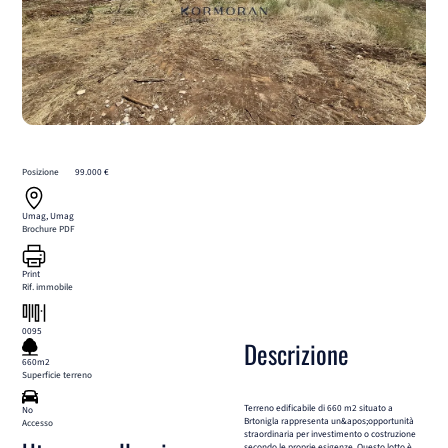
Posizione
99.000 €
Umag, Umag
Brochure PDF
Print
Rif. immobile
0095
Descrizione
660m2
Superficie terreno
Terreno edificabile di 660 m2 situato a
No
Brtonigla rappresenta un&apos;opportunità
Accesso
straordinaria per investimento o costruzione
secondo le proprie esigenze. Questo lotto è