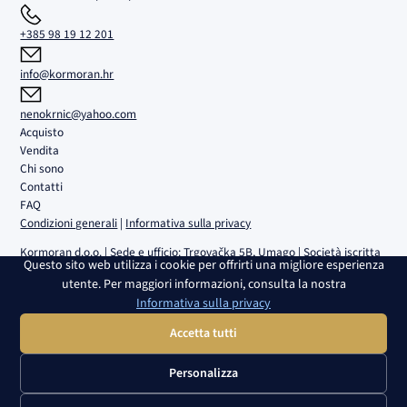
+385 98 19 12 201
info@kormoran.hr
nenokrnic@yahoo.com
Acquisto
Vendita
Chi sono
Contatti
FAQ
Condizioni generali
|
Informativa sulla privacy
Kormoran d.o.o. | Sede e ufficio: Trgovačka 5B, Umago | Società iscritta
Questo sito web utilizza i cookie per offrirti una migliore esperienza
al Registro delle Imprese del Tribunale commerciale di Fiume n. MBS
utente. Per maggiori informazioni, consulta la nostra
040108082 | P.IVA (OIB): 02980639082 | Conto bancario:
Informativa sulla privacy
HR4224840081100459161, RBA | Capitale sociale: 2.654,46 € |
Direttore: Nenad Krnić | Membro del consiglio di amministrazione:
Accetta tutti
Slobodan Krnić
Personalizza
Copyright © 2025 - 2026 Kormoran – Agenzia immobiliare Umago