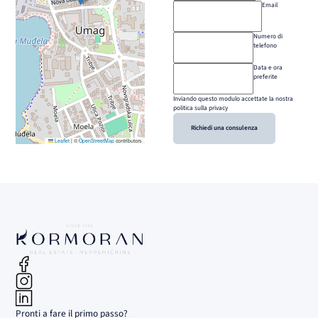
Email
Numero di
telefono
Data e ora
preferite
Inviando questo modulo accettate la nostra
politica sulla privacy
Richiedi una consulenza
Leaflet
|
©
OpenStreetMap
contributors
Pronti a fare il primo passo?