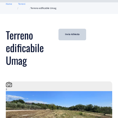
Home
Terreni
Terreno edificabile Umag
Terreno
Invia richiesta
edificabile
Umag
2