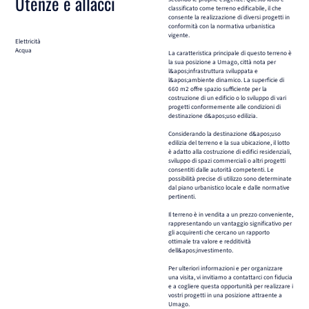
Utenze e allacci
classificato come terreno edificabile, il che
consente la realizzazione di diversi progetti in
conformità con la normativa urbanistica
vigente.
Elettricità
Acqua
La caratteristica principale di questo terreno è
la sua posizione a Umago, città nota per
l&apos;infrastruttura sviluppata e
l&apos;ambiente dinamico. La superficie di
660 m2 offre spazio sufficiente per la
costruzione di un edificio o lo sviluppo di vari
progetti conformemente alle condizioni di
destinazione d&apos;uso edilizia.
Considerando la destinazione d&apos;uso
edilizia del terreno e la sua ubicazione, il lotto
è adatto alla costruzione di edifici residenziali,
sviluppo di spazi commerciali o altri progetti
consentiti dalle autorità competenti. Le
possibilità precise di utilizzo sono determinate
dal piano urbanistico locale e dalle normative
pertinenti.
Il terreno è in vendita a un prezzo conveniente,
rappresentando un vantaggio significativo per
gli acquirenti che cercano un rapporto
ottimale tra valore e redditività
dell&apos;investimento.
Per ulteriori informazioni e per organizzare
una visita, vi invitiamo a contattarci con fiducia
e a cogliere questa opportunità per realizzare i
vostri progetti in una posizione attraente a
Umago.