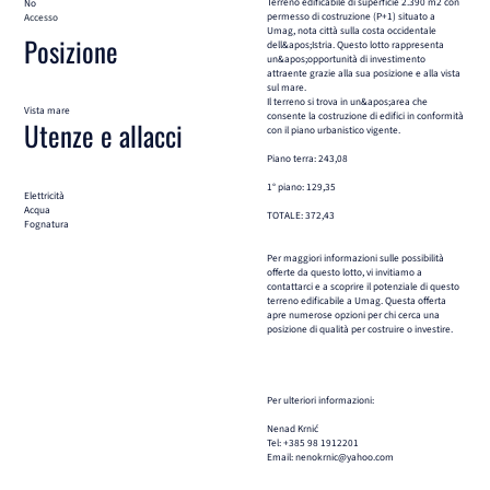
Terreno edificabile di superficie 2.390 m2 con
No
permesso di costruzione (P+1) situato a
Accesso
Umag, nota città sulla costa occidentale
Posizione
dell&apos;Istria. Questo lotto rappresenta
un&apos;opportunità di investimento
attraente grazie alla sua posizione e alla vista
sul mare.
Il terreno si trova in un&apos;area che
Vista mare
consente la costruzione di edifici in conformità
Utenze e allacci
con il piano urbanistico vigente.
Piano terra: 243,08
1° piano: 129,35
Elettricità
Acqua
TOTALE: 372,43
Fognatura
Per maggiori informazioni sulle possibilità
offerte da questo lotto, vi invitiamo a
contattarci e a scoprire il potenziale di questo
terreno edificabile a Umag. Questa offerta
apre numerose opzioni per chi cerca una
posizione di qualità per costruire o investire.
Per ulteriori informazioni:
Nenad Krnić
Tel: +385 98 1912201
Email: nenokrnic@yahoo.com