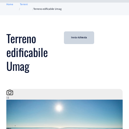
Home
Terreni
Terreno edificabile Umag
Terreno
Invia richiesta
edificabile
Umag
11