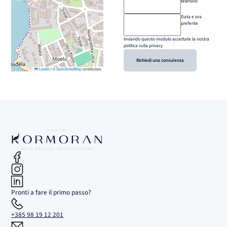
telefono
Data e ora
preferite
Inviando questo modulo accettate la nostra
politica sulla privacy
Richiedi una consulenza
Leaflet
|
©
OpenStreetMap
contributors
Pronti a fare il primo passo?
+385 98 19 12 201