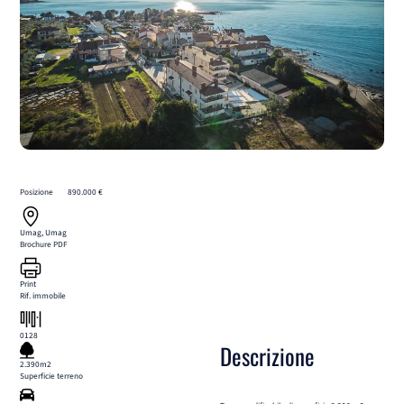
Posizione
890.000 €
Umag, Umag
Brochure PDF
Print
Rif. immobile
0128
Descrizione
2.390m2
Superficie terreno