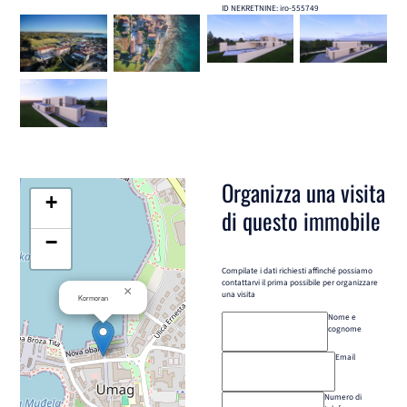
ID NEKRETNINE: iro-555749
Organizza una visita
+
di questo immobile
−
Compilate i dati richiesti affinché possiamo
contattarvi il prima possibile per organizzare
×
una visita
Kormoran
Nome e
cognome
Email
Numero di