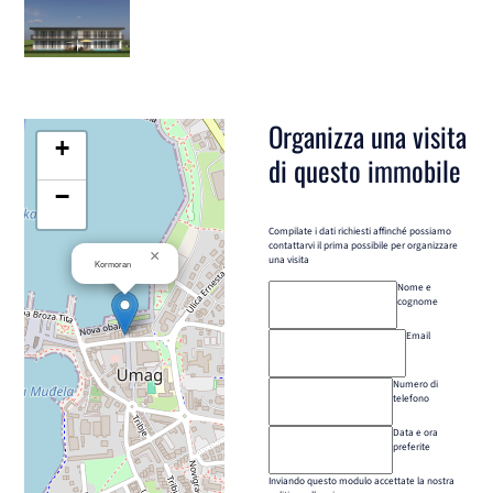
Organizza una visita
+
di questo immobile
−
Compilate i dati richiesti affinché possiamo
contattarvi il prima possibile per organizzare
×
una visita
Kormoran
Nome e
cognome
Email
Numero di
telefono
Data e ora
preferite
Inviando questo modulo accettate la nostra