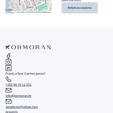
politica sulla privacy
Richiedi una consulenza
Leaflet
|
©
OpenStreetMap
contributors
Pronti a fare il primo passo?
+385 98 19 12 201
info@kormoran.hr
nenokrnic@yahoo.com
Acquisto