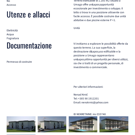
Terreno edificabile di 1.185 m2 situato a
No
Umago offre un&apos;opportunità
Accesso
eccezionale per investimento o sviluppo. Il
Utenze e allacci
lotto si trova in una posizione attraente con
facile accesso. È possibile costruire due unità
abitative e due piscine esterne P +1.
Unità
Elettricità
Acqua
Fognatura
Documentazione
Vi invitiamo a esplorare le possibilità offerte da
questo terreno. La sua superficie, la
destinazione d&apos;uso edificabile e la
posizione a Umago rappresentano
un&apos;ottima opportunità per diversi utilizzi,
Permesso di costruire
sia che si tratti di un progetto personale, di
investimento o commerciale.
Per ulteriori informazioni:
Nenad Krnić
Tel: +385 98 1912201
Email: nenokrnic@yahoo.com
ID NEKRETNINE: iro-555748