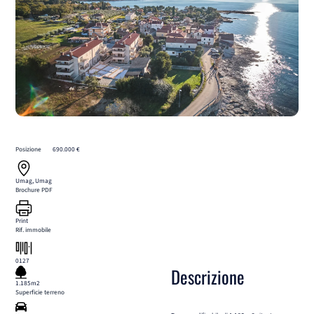
Posizione
690.000 €
Umag, Umag
Brochure PDF
Print
Rif. immobile
0127
Descrizione
1.185m2
Superficie terreno