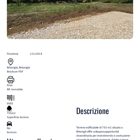
Posizione
113.250 €
Brtonigla, Brtonigla
Brochure PDF
Print
Rif. immobile
0085
Descrizione
755m2
Superficie terreno
Terreno edificabile di 755 m2 situato a
No
Brtonigli offre un&apos;opportunità
Accesso
straordinaria per investimento o costruzione
secondo le proprie esigenze. Il lotto si trova