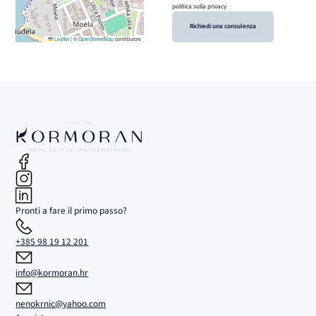
politica sulla privacy
Richiedi una consulenza
Leaflet
|
©
OpenStreetMap
contributors
Pronti a fare il primo passo?
+385 98 19 12 201
info@kormoran.hr
nenokrnic@yahoo.com