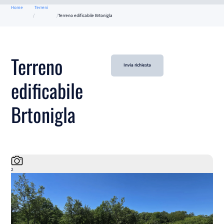
Home
Terreni
Terreno edificabile Brtonigla
Terreno
Invia richiesta
edificabile
Brtonigla
2