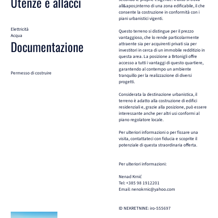
Utenze e allacci
all&apos;interno di una zona edificabile, il che
consente la costruzione in conformità con i
piani urbanistici vigenti.
Elettricità
Questo terreno si distingue per il prezzo
Acqua
vantaggioso, che lo rende particolarmente
Documentazione
attraente sia per acquirenti privati sia per
investitori in cerca di un immobile redditizio in
questa area. La posizione a Brtonigli offre
accesso a tutti i vantaggi di questo quartiere,
garantendo al contempo un ambiente
Permesso di costruire
tranquillo per la realizzazione di diversi
progetti.
Considerata la destinazione urbanistica, il
terreno è adatto alla costruzione di edifici
residenziali e, grazie alla posizione, può essere
interessante anche per altri usi conformi al
piano regolatore locale.
Per ulteriori informazioni o per fissare una
visita, contattateci con fiducia e scoprite il
potenziale di questa straordinaria offerta.
Per ulteriori informazioni:
Nenad Krnić
Tel: +385 98 1912201
Email: nenokrnic@yahoo.com
ID NEKRETNINE: iro-555697