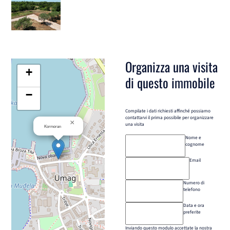
Organizza una visita
+
di questo immobile
−
Compilate i dati richiesti affinché possiamo
contattarvi il prima possibile per organizzare
×
una visita
Kormoran
Nome e
cognome
Email
Numero di
telefono
Data e ora
preferite
Inviando questo modulo accettate la nostra