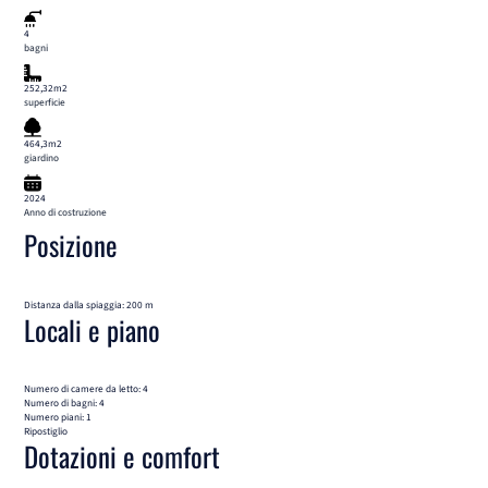
4
bagni
252,32m2
superficie
464,3m2
giardino
2024
Anno di costruzione
Posizione
Distanza dalla spiaggia: 200 m
Locali e piano
Numero di camere da letto: 4
Numero di bagni: 4
Numero piani: 1
Ripostiglio
Dotazioni e comfort