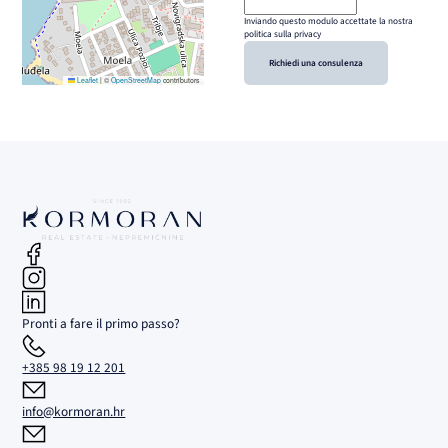
Inviando questo modulo accettate la nostra
politica sulla privacy
Richiedi una consulenza
Leaflet
|
©
OpenStreetMap
contributors
Pronti a fare il primo passo?
+385 98 19 12 201
info@kormoran.hr