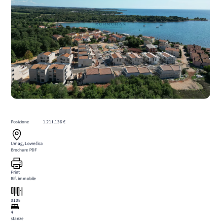
Posizione
1.211.136 €
Umag, Lovrečica
Brochure PDF
Print
Rif. immobile
0108
4
stanze