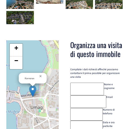
Organizza una visita
+
di questo immobile
−
Compilate i dati richiesti affinché possiamo
contattarvi il prima possibile per organizzare
×
una visita
Kormoran
Nome e
cognome
Email
Numero di
telefono
Data e ora
preferite