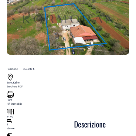
Posizione
650.000 €
Buje, Kaštel
Brochure PDF
Print
Rif. immobile
0155
Descrizione
3
stanze