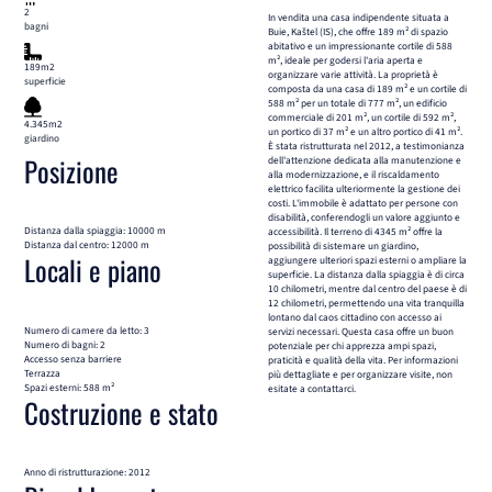
2
In vendita una casa indipendente situata a
bagni
Buie, Kaštel (IS), che offre 189 m² di spazio
abitativo e un impressionante cortile di 588
m², ideale per godersi l'aria aperta e
189m2
organizzare varie attività. La proprietà è
superficie
composta da una casa di 189 m² e un cortile di
588 m² per un totale di 777 m², un edificio
commerciale di 201 m², un cortile di 592 m²,
4.345m2
un portico di 37 m² e un altro portico di 41 m².
giardino
È stata ristrutturata nel 2012, a testimonianza
Posizione
dell'attenzione dedicata alla manutenzione e
alla modernizzazione, e il riscaldamento
elettrico facilita ulteriormente la gestione dei
costi. L'immobile è adattato per persone con
disabilità, conferendogli un valore aggiunto e
Distanza dalla spiaggia: 10000 m
accessibilità. Il terreno di 4345 m² offre la
Distanza dal centro: 12000 m
possibilità di sistemare un giardino,
Locali e piano
aggiungere ulteriori spazi esterni o ampliare la
superficie. La distanza dalla spiaggia è di circa
10 chilometri, mentre dal centro del paese è di
12 chilometri, permettendo una vita tranquilla
lontano dal caos cittadino con accesso ai
Numero di camere da letto: 3
servizi necessari. Questa casa offre un buon
Numero di bagni: 2
potenziale per chi apprezza ampi spazi,
Accesso senza barriere
praticità e qualità della vita. Per informazioni
Terrazza
più dettagliate e per organizzare visite, non
Spazi esterni: 588 m²
esitate a contattarci.
Costruzione e stato
Anno di ristrutturazione: 2012