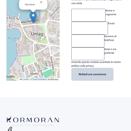
×
una visita
Kormoran
Nome e
cognome
Email
Numero di
telefono
Data e ora
preferite
Inviando questo modulo accettate la nostra
politica sulla privacy
Richiedi una consulenza
Leaflet
|
©
OpenStreetMap
contributors