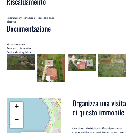
Riscaldamento
Riscaldamento principale: Riscaldamento
elettrico
Documentazione
Visura catastale
Permesso di costruire
Certificato di agibilità
Organizza una visita
+
di questo immobile
−
Compilate i dati richiesti affinché possiamo
contattarvi il prima possibile per organizzare