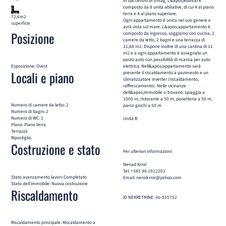
m dal centro di Umag. L&apos;edificio è
composto da 8 unità abitative, di cui 4 al piano
terra e 4 al piano superiore.
72,6m2
Ogni appartamento è unico nel suo genere e
superficie
avrà vista sul mare. L&apos;appartamento è
Posizione
composto da ingresso, soggiorno con cucina, 2
camere da letto, 2 bagni e una terrazza di
11,88 m2. Dispone inoltre di una cantina di 11
m2 e a ogni appartamento è assegnato un
posto auto con possibilità di ricarica per auto
Esposizione: Ovest
elettrica. Nell&apos;appartamento sarà
Locali e piano
presente il riscaldamento a pavimento e un
climatizzatore inverter (riscaldamento,
raffrescamento). Nelle vicinanze
dell&apos;immobile si trovano: spiaggia a
1000 m, ristorante a 50 m, panetteria a 50 m,
Numero di camere da letto: 2
parco giochi a 50 m.
Numero di bagni: 2
Numero di WC: 1
Unità B
Piano: Piano terra
Terrazza
Ripostiglio
Costruzione e stato
Per ulteriori informazioni:
Nenad Krnić
Tel: +385 98 1912201
Stato avanzamento lavori: Completato
Email: nenokrnic@yahoo.com
Stato dell'immobile: Nuova costruzione
Riscaldamento
ID NEKRETNINE: iro-555752
Riscaldamento principale: Riscaldamento a