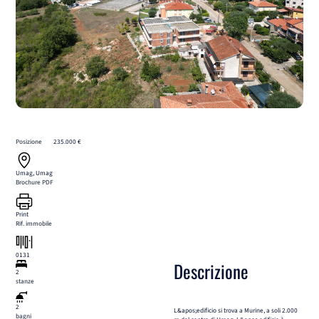
Posizione
235.000 €
Umag, Umag
Brochure PDF
Print
Rif. immobile
0131
Descrizione
2
stanze
2
L&apos;edificio si trova a Murine, a soli 2.000
bagni