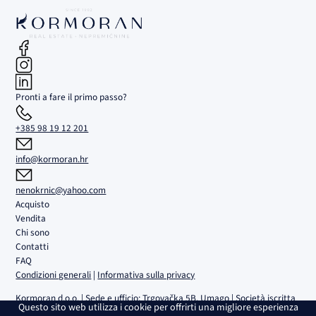
Pronti a fare il primo passo?
+385 98 19 12 201
info@kormoran.hr
nenokrnic@yahoo.com
Acquisto
Vendita
Chi sono
Contatti
FAQ
Condizioni generali
|
Informativa sulla privacy
Kormoran d.o.o. | Sede e ufficio: Trgovačka 5B, Umago | Società iscritta
Questo sito web utilizza i cookie per offrirti una migliore esperienza
al Registro delle Imprese del Tribunale commerciale di Fiume n. MBS