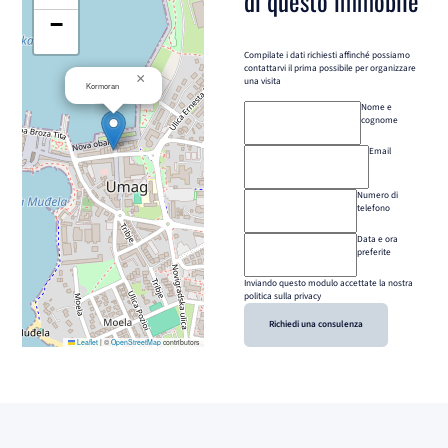
di questo immobile
−
Compilate i dati richiesti affinché possiamo
contattarvi il prima possibile per organizzare
×
una visita
Kormoran
Nome e
cognome
Email
Numero di
telefono
Data e ora
preferite
Inviando questo modulo accettate la nostra
politica sulla privacy
Richiedi una consulenza
Leaflet
|
©
OpenStreetMap
contributors