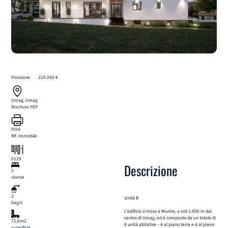
Posizione
235.000 €
Umag, Umag
Brochure PDF
Print
Rif. immobile
0129
Descrizione
2
stanze
2
Unità B
bagni
L’edificio si trova a Murine, a soli 2.000 m dal
centro di Umag, ed è composto da un totale di
72,6m2
8 unità abitative – 4 al piano terra e 4 al piano
superficie