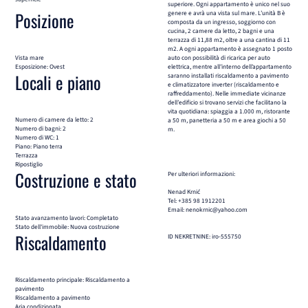
superiore. Ogni appartamento è unico nel suo
Posizione
genere e avrà una vista sul mare. L’unità B è
composta da un ingresso, soggiorno con
cucina, 2 camere da letto, 2 bagni e una
terrazza di 11,88 m2, oltre a una cantina di 11
m2. A ogni appartamento è assegnato 1 posto
Vista mare
auto con possibilità di ricarica per auto
Esposizione: Ovest
elettrica, mentre all’interno dell’appartamento
Locali e piano
saranno installati riscaldamento a pavimento
e climatizzatore inverter (riscaldamento e
raffreddamento). Nelle immediate vicinanze
dell’edificio si trovano servizi che facilitano la
vita quotidiana: spiaggia a 1.000 m, ristorante
Numero di camere da letto: 2
a 50 m, panetteria a 50 m e area giochi a 50
Numero di bagni: 2
m.
Numero di WC: 1
Piano: Piano terra
Terrazza
Ripostiglio
Costruzione e stato
Per ulteriori informazioni:
Nenad Krnić
Tel: +385 98 1912201
Email: nenokrnic@yahoo.com
Stato avanzamento lavori: Completato
Stato dell'immobile: Nuova costruzione
Riscaldamento
ID NEKRETNINE: iro-555750
Riscaldamento principale: Riscaldamento a
pavimento
Riscaldamento a pavimento
Aria condizionata