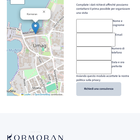
Compilate i dati richiesti affinché possiamo
contattarvi il prima possibile per organizzare
×
una visita
Kormoran
Nome e
cognome
Email
Numero di
telefono
Data e ora
preferite
Inviando questo modulo accettate la nostra
politica sulla privacy
Richiedi una consulenza
Leaflet
|
©
OpenStreetMap
contributors